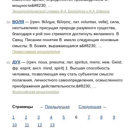
мощности&#8230; …
Энциклопедический словарь Ф.А. Брокгауза и И.А. Ефрона
ВОЛЯ
— [греч. θέλημα, θέλησις; лат. voluntas, velle], сила,
59
неотъемлемо присущая природе разумного существа,
благодаря к рой оно стремится достигнуть желаемого. В
Свящ. Писании понятие В. имело следующие основные
смыслы: В. Божия, выражающаяся в&#8230; …
Православная энциклопедия
ДУХ
— (греч. nous, pneuma; лат. spiritus, mens; нем. Geist;
60
фр. esprit; англ. mind, spirit) 1. Высшая способность
человека, позволяющая ему стать субъектом смысло
полагания, личностного самоопределения, осмысленного
преображения действительности;&#8230; …
Философская энциклопедия
Страницы
←
Предыдущая
Следующая
→
1
2
3
4
5
6
7
8
9
10
11
12
13