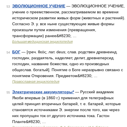
ЭВОЛЮЦИОННОЕ УЧЕНИЕ
— ЭВОЛЮЦИОННОЕ УЧЕНИЕ,
53
учение о преемственном, рассматриваемом во времени
историческом развитии живых форм (животных и растений).
Согласно Э. у. все ныне существующие живые формы
произошли путем изменения (превращения,
трансформации) ранее&#8230; …
Большая медицинская энциклопедия
БОГ
— [греч. θεός; лат. deus; слав. родствен древнеинд.
54
господин, раздаятель, наделяет, делит, древнеперсид.
господин, название божества; одно из производных
общеслав. богатый]. Понятие о Боге неразрывно связано с
понятием Откровения. Предметом&#8230; …
Православная энциклопедия
Электрические аккумуляторы*
— Русский академик
55
Якоби впервые (в 1860 г.) применил для телеграфных
целей принцип вторичных батарей, т. е. батарей, которые
становятся источниками Э. энергии после того, как через
них пропущен ток от другого источника тока. Гастон
Планте&#8230; …