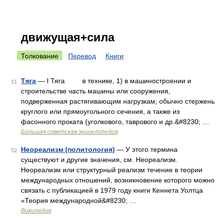
движущая+сила
Толкование
Перевод
Книги
Тяга
— I Тяга в технике, 1) в машиностроении и
51
строительстве часть машины или сооружения,
подверженная растягивающим нагрузкам; обычно стержень
круглого или прямоугольного сечения, а также из
фасонного проката (уголкового, таврового и др.&#8230; …
Большая советская энциклопедия
Неореализм (политология)
— У этого термина
52
существуют и другие значения, см. Неореализм.
Неореализм или структурный реализм течение в теории
международных отношений, возникновение которого можно
связать с публикацией в 1979 году книги Кеннета Уолтца
«Теория международной&#8230; …
Википедия