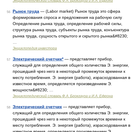
Энциклопедический словарь Ф.А. Брокгауза и И.А. Ефрона
Рынок труда
— (Labor market) Рынок труда это сфера
56
формирования спроса и предложения на рабочую силу
Определение рынка труда, определение рабочей силы,
структура рынка труда, субъекты рынка труда, конъюнктура
рынка труда, сущность открытого и скрытого рынка&#8230;
…
Энциклопедия инвестора
Электрический счетчик*
— представляет прибор,
57
служащий для определения общего количества Э. энергии,
прошедшей чрез него в некоторый промежуток времени к
месту потребления. Э. энергия (работа), израсходованная в
известное время, определяется произведением Э.
мощности&#8230; …
Энциклопедический словарь Ф.А. Брокгауза и И.А. Ефрона
Электрический счетчик
— представляет прибор,
58
служащий для определения общего количества Э. энергии,
прошедшей чрез него в некоторый промежуток времени к
месту потребления. Э. энергия (работа), израсходованная в
известное время, определяется произведением Э.